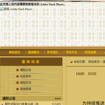
此页面上的内容需要较新版本的 Adobe Flash Player。
网站首页
基地概况
学术团队
学科平台
研究成果
基地动态
当前位置：
网站首页
>>
通知公告
【关闭】
【打印】
信息发布
国际交流
基地简报
通知公告
more
为持续推进
.
朔方论坛2025年第16讲（总...
[12-02]