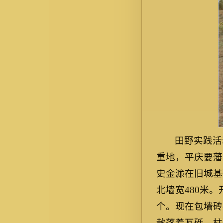
田野实践活
重地，平庆要藩
史金濂在旧城基
北墙宽480米
个。现在包墙砖
散落着瓦砾、柱