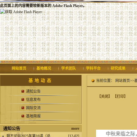
此页面上的内容需要较新版本的 Adobe Flash Player。
网站首页
基地概况
学术团队
学科平台
研究成果
基地动态
当前位置：
网站首页
>>
通知公告
【关闭】
【打印】
信息发布
国际交流
基地简报
通知公告
more
中秋来临之际
.
朔方论坛2025年第16讲（总...
[12-02]