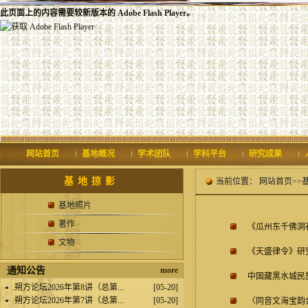
此页面上的内容需要较新版本的 Adobe Flash Player。
网站首页
基地概况
学术团队
学科平台
研究成果
基地掠影
当前位置：
网站首页
>>
基地照片
著作
《瓜州东千佛洞
文物
《天盛律令》研
通知公告
more
中国藏黑水城民
.
朔方论坛2026年第8讲（总第...
[05-20]
.
朔方论坛2026年第7讲（总第...
[05-20]
〈同音文海宝韵