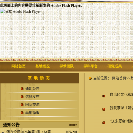
此页面上的内容需要较新版本的 Adobe Flash Player。
网站首页
基地概况
学术团队
学科平台
研究成果
基地动态
当前位置：
网站首页
>>
通知公告
自治区文化和
信息发布
国际交流
我院慕课《解
基地简报
“辽宋夏金时
通知公告
more
.
朔方论坛2026年第8讲（总第...
[05-20]